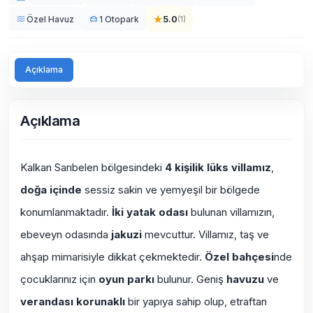
★
5.0
Özel Havuz
1 Otopark
(
1
)
Açıklama
Açıklama
Kalkan Sarıbelen bölgesindeki
4 kişilik
lüks villamız
,
doğa içinde
sessiz sakin ve yemyeşil bir bölgede
konumlanmaktadır.
İki yatak odası
bulunan villamızın,
ebeveyn odasında
jakuzi
mevcuttur. Villamız, taş ve
ahşap mimarisiyle dikkat çekmektedir.
Özel bahçesi
nde
çocuklarınız için
oyun parkı
bulunur. Geniş
havuzu
ve
verandası korunaklı
bir yapıya sahip olup, etraftan