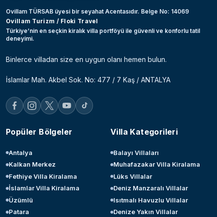
Ovillam TÜRSAB üyesi bir seyahat Acentasıdır. Belge No: 14069
Ovillam Turizm / Floki Travel
Türkiye’nin en seçkin kiralık villa portföyü ile güvenli ve konforlu tatil
deneyimi.
Binlerce villadan size en uygun olanı hemen bulun.
İslamlar Mah. Akbel Sok. No: 477 / 7 Kaş / ANTALYA
Popüler Bölgeler
Villa Kategorileri
Antalya
Balayı Villaları
Kalkan Merkez
Muhafazakar Villa Kiralama
Fethiye Villa Kiralama
Lüks Villalar
İslamlar Villa Kiralama
Deniz Manzaralı Villalar
Üzümlü
Isıtmalı Havuzlu Villalar
Patara
Denize Yakın Villalar