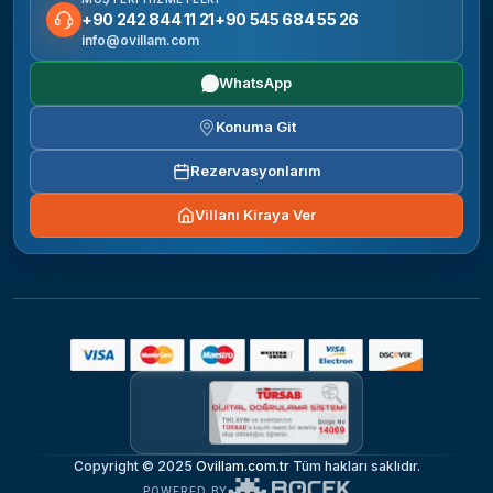
+90 242 844 11 21
+90 545 684 55 26
info@ovillam.com
WhatsApp
Konuma Git
Rezervasyonlarım
Villanı Kiraya Ver
Copyright © 2025
Ovillam.com.tr
Tüm hakları saklıdır.
POWERED BY