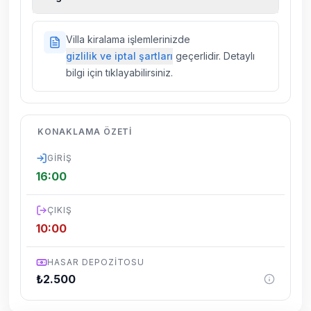
kiralık araç, rehberlik hizmetleri, sağlık vs.
sigortaları fiyatlara dahil değildir.
Doğa içerisinde konuma sahip olan tüm
Villa kiralama işlemlerinizde
villalarımızda düzenli olarak ilaçlama
gizlilik ve iptal şartları
geçerlidir. Detaylı
yapılmaktadır. Buna rağmen çevrede
bilgi için tıklayabilirsiniz.
kelebek, böcek, sinek vs. bulunma ihtimali
vardır.
Villalarımızın bulunmuş olduğu bölgelerde
KONAKLAMA ÖZETI
dönemsel olarak altyapı çalışmaları
yapılabilmektedir. Bu çalışma nedeniyle yol
GIRIŞ
çalışması, elektrik ve su kesintileri
16:00
yaşanabilmektedir.
ÇIKIŞ
10:00
HASAR DEPOZITOSU
₺
2.500