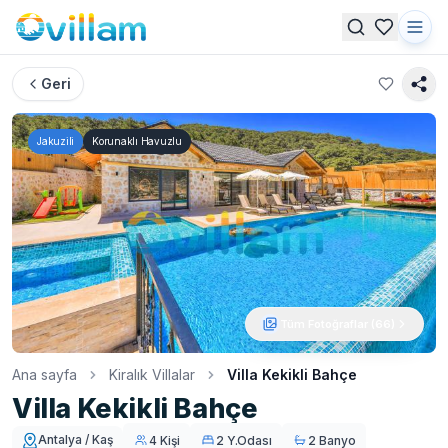
Geri
Jakuzili
Korunaklı Havuzlu
Tüm Fotoğraflar (
66
)
Ana sayfa
Kiralık Villalar
Villa Kekikli Bahçe
Villa Kekikli Bahçe
Antalya / Kaş
4 Kişi
2 Y.Odası
2 Banyo