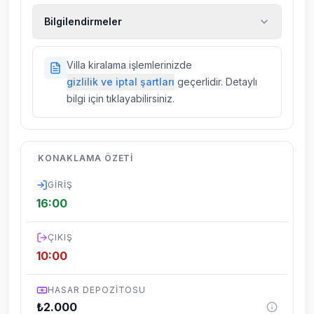
Ekstra temizlik, ekstra yeni çarşaf ve havlu,
Bilgilendirmeler
kiralık araç, rehberlik hizmetleri, sağlık vs.
sigortaları fiyatlara dahil değildir.
Doğa içerisinde konuma sahip olan tüm
Villa kiralama işlemlerinizde
villalarımızda düzenli olarak ilaçlama
gizlilik ve iptal şartları
geçerlidir. Detaylı
yapılmaktadır. Buna rağmen çevrede
bilgi için tıklayabilirsiniz.
kelebek, böcek, sinek vs. bulunma ihtimali
vardır.
Villalarımızın bulunmuş olduğu bölgelerde
KONAKLAMA ÖZETI
dönemsel olarak altyapı çalışmaları
yapılabilmektedir. Bu çalışma nedeniyle yol
GIRIŞ
çalışması, elektrik ve su kesintileri
16:00
yaşanabilmektedir.
ÇIKIŞ
10:00
HASAR DEPOZITOSU
₺
2.000