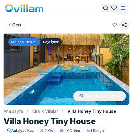
Geri
Korunaklı Havuzlu
Doğa İçinde
Tüm Fotoğraflar (
27
)
Ana sayfa
Kiralık Villalar
Villa Honey Tiny House
Villa Honey Tiny House
Antalya / Kaş
2 Kişi
1 Y.Odası
1 Banyo