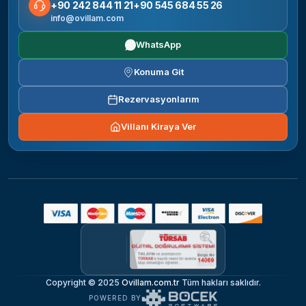
+90 242 844 11 21
+90 545 684 55 26
info@ovillam.com
WhatsApp
Konuma Git
Rezervasyonlarım
Villanı Kiraya Ver
Copyright © 2025
Ovillam.com.tr
Tüm hakları saklıdır.
POWERED BY