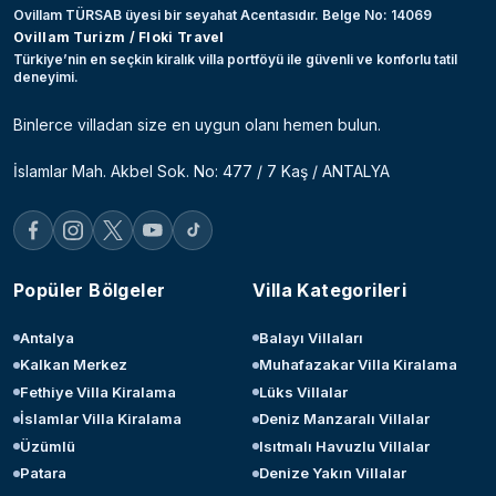
Ovillam TÜRSAB üyesi bir seyahat Acentasıdır. Belge No: 14069
Ovillam Turizm / Floki Travel
Türkiye’nin en seçkin kiralık villa portföyü ile güvenli ve konforlu tatil
deneyimi.
Binlerce villadan size en uygun olanı hemen bulun.
İslamlar Mah. Akbel Sok. No: 477 / 7 Kaş / ANTALYA
Popüler Bölgeler
Villa Kategorileri
Antalya
Balayı Villaları
Kalkan Merkez
Muhafazakar Villa Kiralama
Fethiye Villa Kiralama
Lüks Villalar
İslamlar Villa Kiralama
Deniz Manzaralı Villalar
Üzümlü
Isıtmalı Havuzlu Villalar
Patara
Denize Yakın Villalar