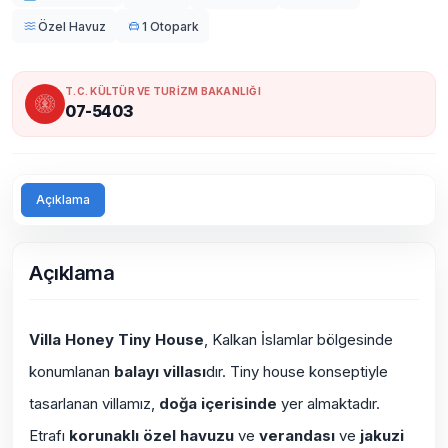
Özel Havuz
1 Otopark
T.C. KÜLTÜR VE TURİZM BAKANLIĞI
07-5403
Açıklama
Açıklama
Villa Honey Tiny House
, Kalkan İslamlar bölgesinde
konumlanan
balayı villası
dır. Tiny house konseptiyle
tasarlanan villamız,
doğa içerisinde
yer almaktadır.
Etrafı
korunaklı özel havuzu
ve
verandası
ve
jakuzi