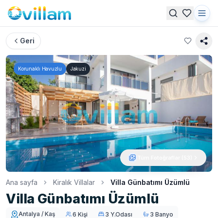
Geri
Korunaklı Havuzlu
Jakuzi
Tüm Fotoğraflar (
53
)
Ana sayfa
Kiralık Villalar
Villa Günbatımı Üzümlü
Villa Günbatımı Üzümlü
Antalya / Kaş
6 Kişi
3 Y.Odası
3 Banyo