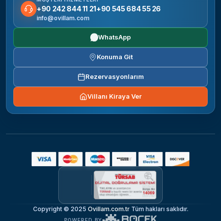
+90 242 844 11 21
+90 545 684 55 26
info@ovillam.com
WhatsApp
Konuma Git
Rezervasyonlarım
Villanı Kiraya Ver
Copyright © 2025
Ovillam.com.tr
Tüm hakları saklıdır.
POWERED BY