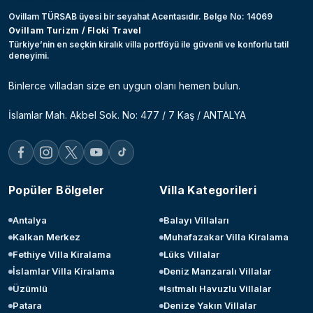
Ovillam TÜRSAB üyesi bir seyahat Acentasıdır. Belge No: 14069
Ovillam Turizm / Floki Travel
Türkiye’nin en seçkin kiralık villa portföyü ile güvenli ve konforlu tatil
deneyimi.
Binlerce villadan size en uygun olanı hemen bulun.
İslamlar Mah. Akbel Sok. No: 477 / 7 Kaş / ANTALYA
Popüler Bölgeler
Villa Kategorileri
Antalya
Balayı Villaları
Kalkan Merkez
Muhafazakar Villa Kiralama
Fethiye Villa Kiralama
Lüks Villalar
İslamlar Villa Kiralama
Deniz Manzaralı Villalar
Üzümlü
Isıtmalı Havuzlu Villalar
Patara
Denize Yakın Villalar