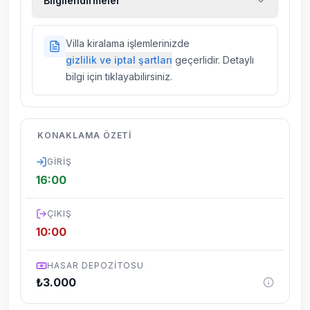
Bilgilendirmeler
kiralık araç, rehberlik hizmetleri, sağlık vs.
sigortaları fiyatlara dahil değildir.
Doğa içerisinde konuma sahip olan tüm
Villa kiralama işlemlerinizde
villalarımızda düzenli olarak ilaçlama
gizlilik ve iptal şartları
geçerlidir. Detaylı
yapılmaktadır. Buna rağmen çevrede
bilgi için tıklayabilirsiniz.
kelebek, böcek, sinek vs. bulunma ihtimali
vardır.
Villalarımızın bulunmuş olduğu bölgelerde
KONAKLAMA ÖZETI
dönemsel olarak altyapı çalışmaları
yapılabilmektedir. Bu çalışma nedeniyle yol
GIRIŞ
çalışması, elektrik ve su kesintileri
16:00
yaşanabilmektedir.
ÇIKIŞ
10:00
HASAR DEPOZITOSU
₺
3.000