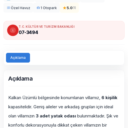
★
5.0
Özel Havuz
1 Otopark
(
1
)
T.C. KÜLTÜR VE TURİZM BAKANLIĞI
07-3494
Açıklama
Açıklama
Kalkan Üzümlü bölgesinde konumlanan villamız,
6 kişilik
kapasitelidir. Geniş aileler ve arkadaş grupları için ideal
olan villamızın
3 adet yatak odası
bulunmaktadır. Şık ve
konforlu dekorasyonuyla dikkat çeken villamızın bir