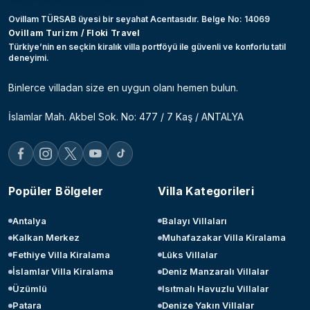
Ovillam TÜRSAB üyesi bir seyahat Acentasıdır. Belge No: 14069
Ovillam Turizm / Floki Travel
Türkiye’nin en seçkin kiralık villa portföyü ile güvenli ve konforlu tatil
deneyimi.
Binlerce villadan size en uygun olanı hemen bulun.
İslamlar Mah. Akbel Sok. No: 477 / 7 Kaş / ANTALYA
Popüler Bölgeler
Villa Kategorileri
Antalya
Balayı Villaları
Kalkan Merkez
Muhafazakar Villa Kiralama
Fethiye Villa Kiralama
Lüks Villalar
İslamlar Villa Kiralama
Deniz Manzaralı Villalar
Üzümlü
Isıtmalı Havuzlu Villalar
Patara
Denize Yakın Villalar