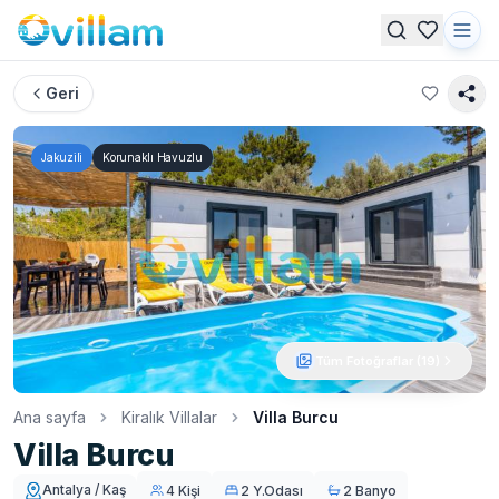
Geri
Jakuzili
Korunaklı Havuzlu
Tüm Fotoğraflar (
19
)
Ana sayfa
Kiralık Villalar
Villa Burcu
Villa Burcu
Antalya / Kaş
4 Kişi
2 Y.Odası
2 Banyo