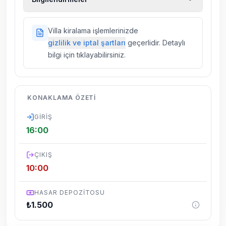
kiralık araç, rehberlik hizmetleri, sağlık vs.
sigortaları fiyatlara dahil değildir.
Doğa içerisinde konuma sahip olan tüm
Villa kiralama işlemlerinizde
villalarımızda düzenli olarak ilaçlama
gizlilik ve iptal şartları
geçerlidir. Detaylı
yapılmaktadır. Buna rağmen çevrede
bilgi için tıklayabilirsiniz.
kelebek, böcek, sinek vs. bulunma ihtimali
vardır.
Villalarımızın bulunmuş olduğu bölgelerde
KONAKLAMA ÖZETI
dönemsel olarak altyapı çalışmaları
yapılabilmektedir. Bu çalışma nedeniyle yol
GIRIŞ
çalışması, elektrik ve su kesintileri
16:00
yaşanabilmektedir.
ÇIKIŞ
10:00
HASAR DEPOZITOSU
₺
1.500