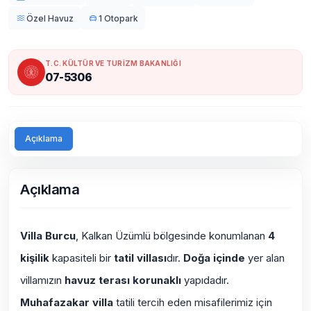
Özel Havuz
1 Otopark
T.C. KÜLTÜR VE TURİZM BAKANLIĞI
07-5306
Açıklama
Açıklama
Villa Burcu
, Kalkan Üzümlü bölgesinde konumlanan
4
kişilik
kapasiteli bir
tatil villası
dır.
Doğa içinde
yer alan
villamızın
havuz terası korunaklı
yapıdadır.
Muhafazakar villa
tatili tercih eden misafilerimiz için