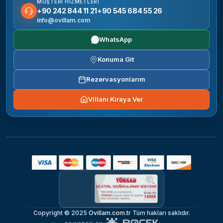
MÜŞTERI HIZMETLERI
+90 242 844 11 21
+90 545 684 55 26
info@ovillam.com
WhatsApp
Konuma Git
Rezervasyonlarım
Villanı Kiraya Ver
Copyright © 2025
Ovillam.com.tr
Tüm hakları saklıdır.