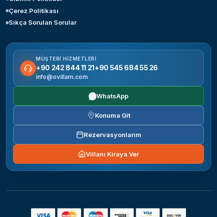
Çerez Politikası
Sıkça Sorulan Sorular
MÜŞTERI HIZMETLERI
+90 242 844 11 21
+90 545 684 55 26
info@ovillam.com
WhatsApp
Konuma Git
Rezervasyonlarım
Villanı Kiraya Ver