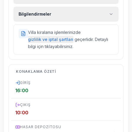
Ekstra temizlik, ekstra yeni çarşaf ve havlu,
Bilgilendirmeler
kiralık araç, rehberlik hizmetleri, sağlık vs.
sigortaları fiyatlara dahil değildir.
Doğa içerisinde konuma sahip olan tüm
Villa kiralama işlemlerinizde
villalarımızda düzenli olarak ilaçlama
gizlilik ve iptal şartları
geçerlidir. Detaylı
yapılmaktadır. Buna rağmen çevrede
bilgi için tıklayabilirsiniz.
kelebek, böcek, sinek vs. bulunma ihtimali
vardır.
Villalarımızın bulunmuş olduğu bölgelerde
KONAKLAMA ÖZETI
dönemsel olarak altyapı çalışmaları
yapılabilmektedir. Bu çalışma nedeniyle yol
GIRIŞ
çalışması, elektrik ve su kesintileri
16:00
yaşanabilmektedir.
ÇIKIŞ
10:00
HASAR DEPOZITOSU