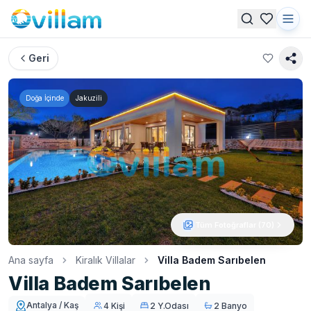
Geri
Doğa İçinde
Jakuzili
Tüm Fotoğraflar (
70
)
Ana sayfa
Kiralık Villalar
Villa Badem Sarıbelen
Villa Badem Sarıbelen
Antalya / Kaş
4 Kişi
2 Y.Odası
2 Banyo