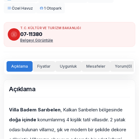
Özel Havuz
1 Otopark
T.C. KÜLTÜR VE TURİZM BAKANLIĞI
07-11380
Belgeyi Görüntüle
Açıklama
Fiyatlar
Uygunluk
Mesafeler
Yorum(0)
Açıklama
Villa Badem Sarıbelen
, Kalkan Sarıbelen bölgesinde
doğa içinde
konumlanmış 4 kişilik tatil villasıdır. 2 yatak
odası bulunan villamız, şık ve modern bir şekilde dekore