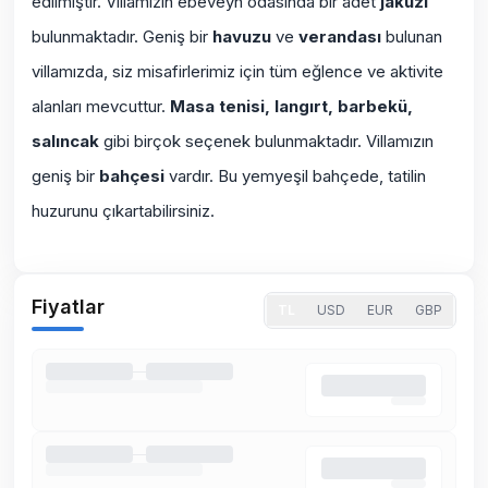
edilmiştir. Villamızın ebeveyn odasında bir adet
jakuzi
bulunmaktadır. Geniş bir
havuzu
ve
verandası
bulunan
villamızda, siz misafirlerimiz için tüm eğlence ve aktivite
alanları mevcuttur.
Masa tenisi, langırt, barbekü,
salıncak
gibi birçok seçenek bulunmaktadır. Villamızın
geniş bir
bahçesi
vardır. Bu yemyeşil bahçede, tatilin
huzurunu çıkartabilirsiniz.
Fiyatlar
TL
USD
EUR
GBP