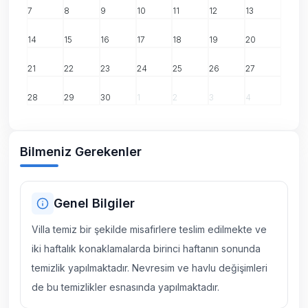
7
8
9
10
11
12
13
14
15
16
17
18
19
20
21
22
23
24
25
26
27
28
29
30
1
2
3
4
Bilmeniz Gerekenler
Genel Bilgiler
Villa temiz bir şekilde misafirlere teslim edilmekte ve
iki haftalık konaklamalarda birinci haftanın sonunda
temizlik yapılmaktadır. Nevresim ve havlu değişimleri
de bu temizlikler esnasında yapılmaktadır.