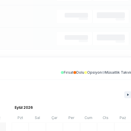
Fırsat
Dolu
Opsiyon
Müsaitlik Takvi
Eylül 2026
z
Pzt
Sal
Çar
Per
Cum
Cts
Paz