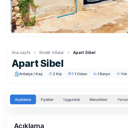
Ana sayfa
Kiralık Villalar
Apart Sibel
Apart Sibel
Antalya / Kaş
2 Kişi
1 Y.Odası
1 Banyo
Yok
Açıklama
Fiyatlar
Uygunluk
Mesafeler
Yorum
Açıklama