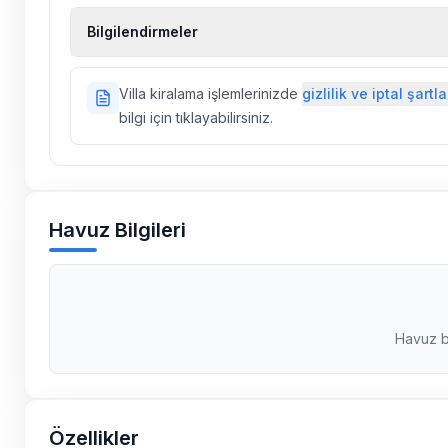
Ekstra temizlik, ekstra yeni çarşaf ve havlu, kiralık
Bilgilendirmeler
hizmetleri, sağlık vs. sigortaları fiyatlara dahil değild
Doğa içerisinde konuma sahip olan tüm villalarımı
Villa kiralama işlemlerinizde
gizlilik ve iptal şartla
ilaçlama yapılmaktadır. Buna rağmen çevrede kel
bilgi için tıklayabilirsiniz.
vs. bulunma ihtimali vardır.
Villalarımızın bulunmuş olduğu bölgelerde dönemse
çalışmaları yapılabilmektedir. Bu çalışma nedeniyle
elektrik ve su kesintileri yaşanabilmektedir.
Havuz Bilgileri
Havuz b
Özellikler