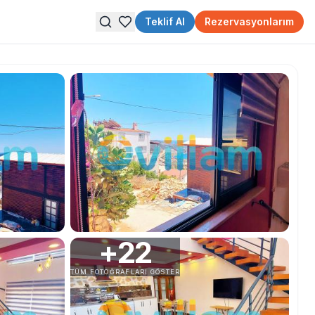
Teklif Al
Rezervasyonlarım
+
22
TÜM FOTOĞRAFLARI GÖSTER