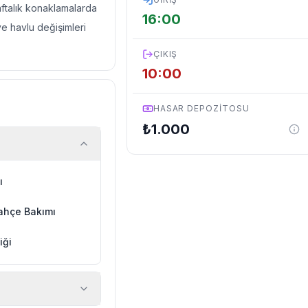
haftalık konaklamalarda
16:00
ve havlu değişimleri
ÇIKIŞ
10:00
HASAR DEPOZITOSU
₺
1.000
ı
ahçe Bakımı
iği