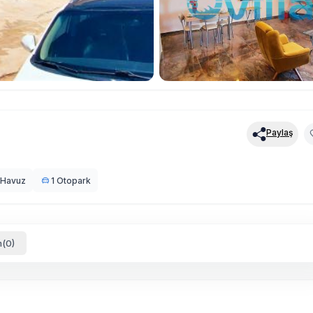
Paylaş
 Havuz
1 Otopark
(0)