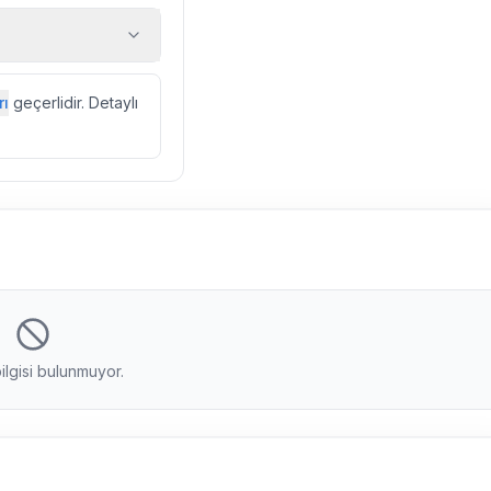
 araç, rehberlik
ir.
zda düzenli olarak
rı
geçerlidir. Detaylı
ebek, böcek, sinek
l olarak altyapı
 yol çalışması,
ilgisi bulunmuyor.