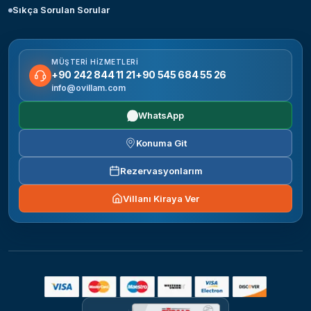
Sıkça Sorulan Sorular
MÜŞTERI HIZMETLERI
+90 242 844 11 21
+90 545 684 55 26
info@ovillam.com
WhatsApp
Konuma Git
Rezervasyonlarım
Villanı Kiraya Ver