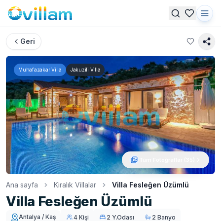
Geri
Muhafazakar Villa
Jakuzili Villa
Tüm Fotoğraflar (
35
)
Ana sayfa
Kiralık Villalar
Villa Fesleğen Üzümlü
Villa Fesleğen Üzümlü
Antalya / Kaş
4 Kişi
2 Y.Odası
2 Banyo