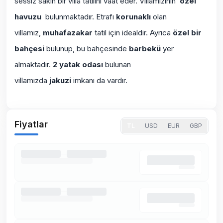
sessiz sakin bir villa tatilini vaat eder. Villamızının
özel
havuzu
bulunmaktadır. Etrafı
korunaklı
olan
villamız,
muhafazakar
tatil için idealdir. Ayrıca
özel bir
bahçesi
bulunup, bu bahçesinde
barbekü
yer
almaktadır.
2 yatak odası
bulunan
villamızda
jakuzi
imkanı da vardır.
Fiyatlar
TL
USD
EUR
GBP