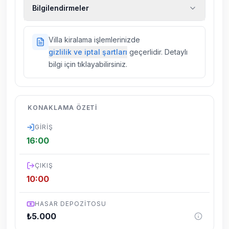
Ekstra temizlik, ekstra yeni çarşaf ve havlu,
Bilgilendirmeler
kiralık araç, rehberlik hizmetleri, sağlık vs.
sigortaları fiyatlara dahil değildir.
Doğa içerisinde konuma sahip olan tüm
Villa kiralama işlemlerinizde
villalarımızda düzenli olarak ilaçlama
gizlilik ve iptal şartları
geçerlidir. Detaylı
yapılmaktadır. Buna rağmen çevrede
bilgi için tıklayabilirsiniz.
kelebek, böcek, sinek vs. bulunma ihtimali
vardır.
Villalarımızın bulunmuş olduğu bölgelerde
KONAKLAMA ÖZETI
dönemsel olarak altyapı çalışmaları
yapılabilmektedir. Bu çalışma nedeniyle yol
GIRIŞ
çalışması, elektrik ve su kesintileri
16:00
yaşanabilmektedir.
ÇIKIŞ
10:00
HASAR DEPOZITOSU
₺
5.000