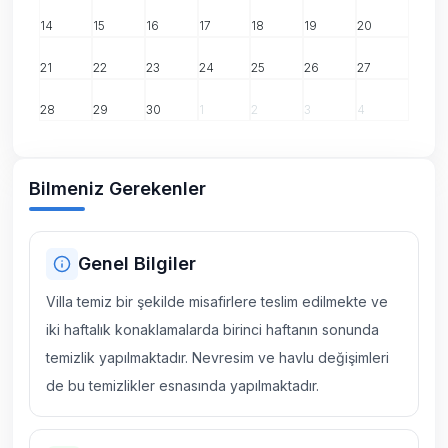
14
15
16
17
18
19
20
21
22
23
24
25
26
27
28
29
30
1
2
3
4
Bilmeniz Gerekenler
Genel Bilgiler
Villa temiz bir şekilde misafirlere teslim edilmekte ve
iki haftalık konaklamalarda birinci haftanın sonunda
temizlik yapılmaktadır. Nevresim ve havlu değişimleri
de bu temizlikler esnasında yapılmaktadır.