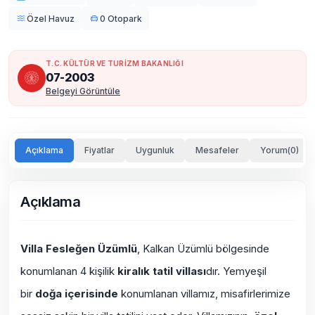
Özel Havuz
0 Otopark
T.C. KÜLTÜR VE TURİZM BAKANLIĞI
07-2003
Belgeyi Görüntüle
Açıklama
Fiyatlar
Uygunluk
Mesafeler
Yorum(0)
Açıklama
Villa Fesleğen Üzümlü
, Kalkan Üzümlü bölgesinde
konumlanan 4 kişilik
kiralık tatil villası
dır. Yemyeşil
bir
doğa içerisinde
konumlanan villamız, misafirlerimize