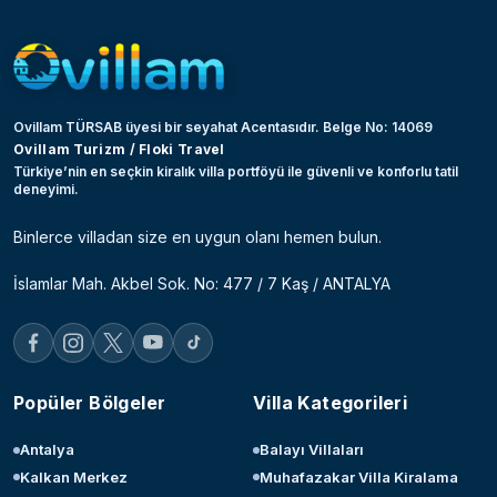
Ovillam TÜRSAB üyesi bir seyahat Acentasıdır. Belge No: 14069
Ovillam Turizm / Floki Travel
Türkiye’nin en seçkin kiralık villa portföyü ile güvenli ve konforlu tatil
deneyimi.
Binlerce villadan size en uygun olanı hemen bulun.
İslamlar Mah. Akbel Sok. No: 477 / 7 Kaş / ANTALYA
Popüler Bölgeler
Villa Kategorileri
Antalya
Balayı Villaları
Kalkan Merkez
Muhafazakar Villa Kiralama