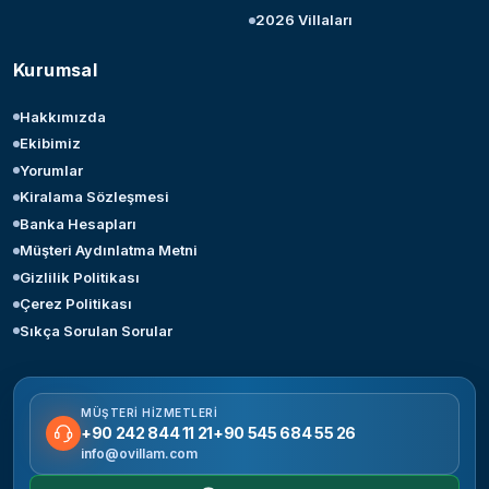
2026 Villaları
Kurumsal
Hakkımızda
Ekibimiz
Yorumlar
Kiralama Sözleşmesi
Banka Hesapları
Müşteri Aydınlatma Metni
Gizlilik Politikası
Çerez Politikası
Sıkça Sorulan Sorular
MÜŞTERI HIZMETLERI
+90 242 844 11 21
+90 545 684 55 26
info@ovillam.com